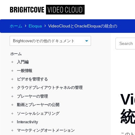
ホーム
Eloqua
VideoCloudとOracleEloquaの統合の
ホーム
+
入門編
+
一般情報
+
ビデオを管理する
+
クラウドプレイアウトチャネルの管理
V
+
プレーヤーの管理
+
動画とプレーヤーの公開
+
ソーシャルシェアリング
+
Interactivity
+
マーケティングオートメーション
このト