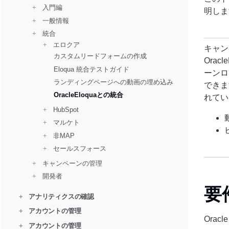
+ 
  入門編
明しま
+ 
  一般情報
+ 
  統合
+ 
  エロクア
キャン
カスタムリードフォームの作成
Ora
Eloqua 統合テストガイド
ーンロ
ランディングページへの動画の埋め込み
できま
OracleEloquaとの統合
れてい
+ 
  HubSpot
+ 
  マルケト
+ 
  非MAP
+ 
  セールスフォース
+ 
  キャンペーンの管理
+ 
  開発者
要
+
アナリティクスの確認
+
アカウントの管理
Ora
+
アカウントの管理