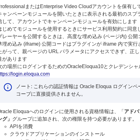
ProfessionalまたはEnterprise Video Cloudアカウントを保有
キャンペーンモジュールを開いたときに表示される最初のスプ
信して、アカウントでキャンペーンモジュールを有効にします
はじめてモジュールを使用するときにサービス利用契約に同意
プレーヤーを公開するときは、高度な埋め込み (ページ内) 公
準埋め込み (iframe) 公開コードはプラグインが iframe 
たがって、親ページの URL パラメータにアクセスできず、正しい 
性があります
次の場所にログインするためのOracleEloqua10とクレデン
ttps://login.eloqua.com
ノート: これらの認証情報は Oracle Eloqua ログ
コーブに直接提供されません。
Oracle Eloquaへのログインに使用される資格情報は、「
アドバ
ング」
グループに追加され、次の権限を持つ必要があります。
APIを消費
クラウドアプリケーションのインストール