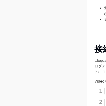
接
Elo
ログア
トにロ
Vide