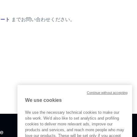
サポート
までお問い合わせください。
Continue without accepting
We use cookies
We use the necessary technical cookies to make our
site work. We'd also like to set analytics and profiling
cookies to deliver more relevant ads, improve our
products and services, and reach more people who may
ve
love our products. These will be set only if you accept