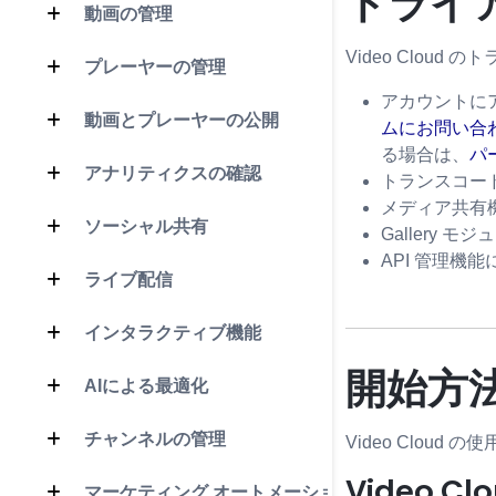
トライ
動画の管理
Video Clou
プレーヤーの管理
アカウントに
動画とプレーヤーの公開
ムにお問い合
る場合は、
パ
アナリティクスの確認
トランスコー
メディア共有
ソーシャル共有
Gallery
API 管理機
ライブ配信
インタラクティブ機能
開始方
AIによる最適化
チャンネルの管理
Video Clo
Video C
マーケティング オートメーション 1.0