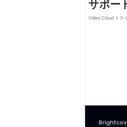
サポー
Video Clou
Brightc