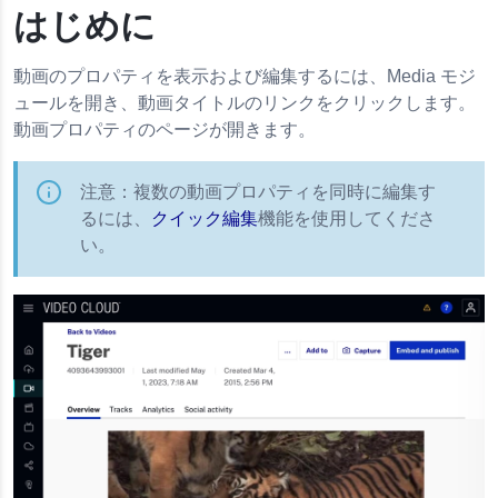
はじめに
動画のプロパティを表示および編集するには、Media モジ
ュールを開き、動画タイトルのリンクをクリックします。
Who knew video details could look so fresh and
so clean!
動画プロパティのページが開きます。
注意：複数の動画プロパティを同時に編集す
 1.0
るには、
クイック編集
機能を使用してくださ
い。