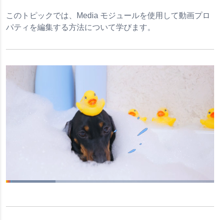
ップロード
このトピックでは、Media モジュールを使用して動画プロ
パティを編集する方法について学びます。
Loaded
:
23.77%
Pause
Mute
Subtitles
共
Picture-
Fullsc
有
in-
Picture