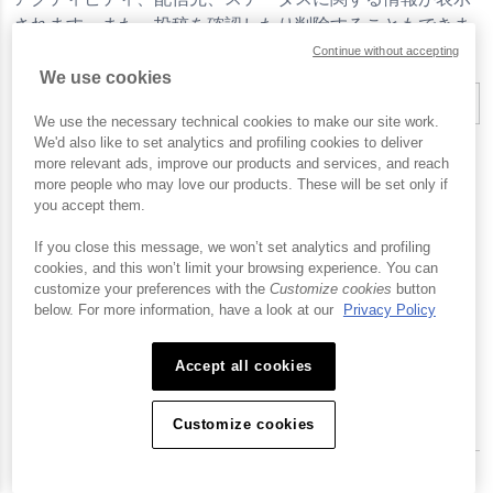
されます。また、投稿を確認したり削除することもできま
す。
Continue without accepting
We use cookies
We use the necessary technical cookies to make our site work.
We'd also like to set analytics and profiling cookies to deliver
ソーシャル機能の詳細については、
Brightcove Social のは
more relevant ads, improve our products and services, and reach
じめ方
をご覧ください。
more people who may love our products. These will be set only if
you accept them.
If you close this message, we won’t set analytics and profiling
cookies, and this won’t limit your browsing experience. You can
customize your preferences with the
Customize cookies
button
below. For more information, have a look at our
Privacy Policy
Accept all cookies
Customize cookies