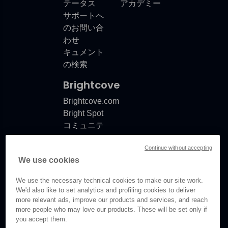
テータス
アカデミー
サポートへ
のお問い合
わせ
キュメント
の検索
Brightcove
Brightcove.com
Bright Spot
コミュニテ
ィ
Continue without accepting
製品リリー
We use cookies
スノート
ドキュメン
We use the necessary technical cookies to make our site work.
ト更新情報
We'd also like to set analytics and profiling cookies to deliver
more relevant ads, improve our products and services, and reach
more people who may love our products. These will be set only if
you accept them.