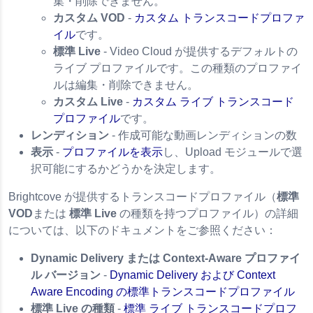
集・削除できません。
カスタム VOD
-
カスタム トランスコードプロファ
イル
です。
標準 Live
- Video Cloud が提供するデフォルトの
ライブ プロファイルです。この種類のプロファイ
ルは編集・削除できません。
カスタム Live
-
カスタム ライブ トランスコード
プロファイル
です。
レンディション
- 作成可能な動画レンディションの数
表示
-
プロファイルを表示
し、Upload モジュールで選
択可能にするかどうかを決定します。
Brightcove が提供するトランスコードプロファイル（
標準
VOD
または
標準 Live
の種類を持つプロファイル）の詳細
については、以下のドキュメントをご参照ください：
Dynamic Delivery または Context-Aware プロファイ
ル バージョン
-
Dynamic Delivery および Context
Aware Encoding の標準トランスコードプロファイル
標準 Live の種類
-
標準 ライブ トランスコードプロフ