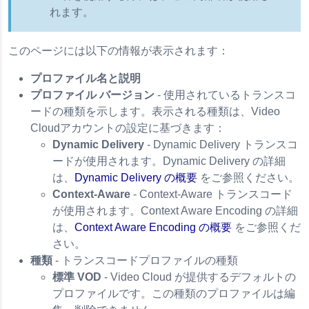
れます。
のトランスコードプロファイルの作成
ァイルのフィールド
このページには以下の情報が表示されます：
ベストプラクティス
プロファイル名と説明
管理
プロファイル バージョン
- 使用されているトランスコ
D & CAE）
ードの種類を示します。表示される種類は、Video
ロファイル
Cloudアカウントの設定に基づきます：
Dynamic Delivery
- Dynamic Delivery トランスコ
ードが使用されます。Dynamic Delivery の詳細
は、
Dynamic Delivery の概要
をご参照ください。
Context-Aware
- Context-Aware トランスコード
が使用されます。Context Aware Encoding の詳細
は、
Context Aware Encoding の概要
をご参照くだ
さい。
種類
- トランスコードプロファイルの種類
標準 VOD
- Video Cloud が提供するデフォルトの
プロファイルです。この種類のプロファイルは編