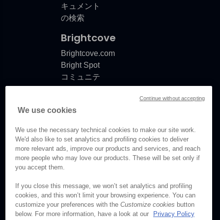
キュメント
の検索
Brightcove
Brightcove.com
Bright Spot
コミュニテ
ィ
Continue without accepting
製品リリー
We use cookies
スノート
ドキュメン
We use the necessary technical cookies to make our site work.
ト更新情報
We'd also like to set analytics and profiling cookies to deliver
more relevant ads, improve our products and services, and reach
more people who may love our products. These will be set only if
you accept them.
© Brightcove Inc. All rights
If you close this message, we won’t set analytics and profiling
reserved.
cookies, and this won’t limit your browsing experience. You can
customize your preferences with the
Customize cookies
button
プライバシーポリシー
below. For more information, have a look at our
Privacy Policy