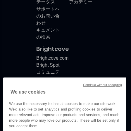
テータス
アカデミー
サポートへ
のお問い合
わせ
キュメント
の検索
Brightcove
Brightcove.com
Bright Spot
コミュニテ
ィ
Continue without accepting
製品リリー
We use cookies
スノート
ドキュメン
We use the necessary technical cookies to make our site work.
ト更新情報
We'd also like to set analytics and profiling cookies to deliver
more relevant ads, improve our products and services, and reach
more people who may love our products. These will be set only if
you accept them.