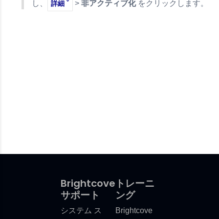
し、
>
非アクティブ化
をクリックします。
詳細 ˇ
 1.0
Brightcove
トレーニ
サポート
ング
システム ス
Brightcove