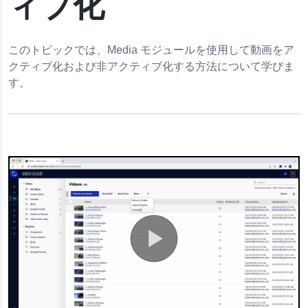
ィブ化
成
このトピックでは、Media モジュールを使用して動画をア
クティブ化および非アクティブ化する方法について学びま
す。
る
ル画像のアップロード
ナビゲーション