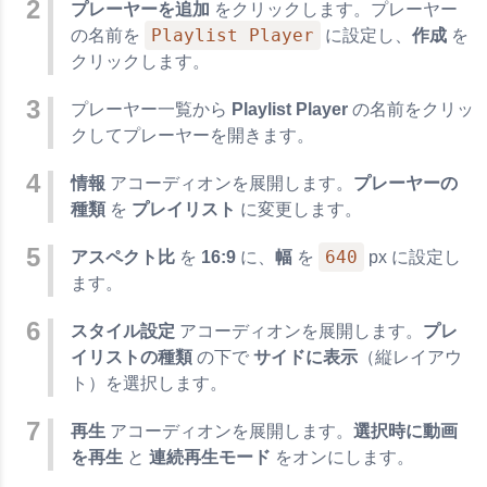
プレーヤーを追加
をクリックします。プレーヤー
Playlist Player
の名前を
に設定し、
作成
を
クリックします。
プレーヤー一覧から
Playlist Player
の名前をクリッ
クしてプレーヤーを開きます。
情報
アコーディオンを展開します。
プレーヤーの
種類
を
プレイリスト
に変更します。
640
アスペクト比
を
16:9
に、
幅
を
px に設定し
ます。
スタイル設定
アコーディオンを展開します。
プレ
イリストの種類
の下で
サイドに表示
（縦レイアウ
ト）を選択します。
再生
アコーディオンを展開します。
選択時に動画
を再生
と
連続再生モード
をオンにします。