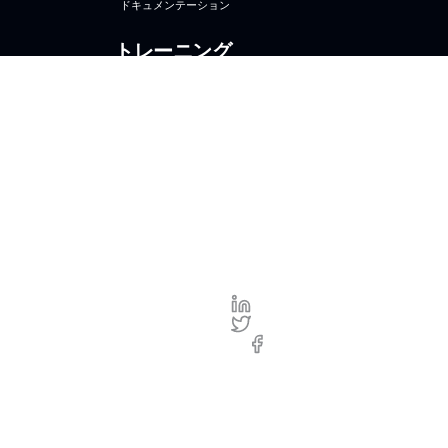
ドキュメンテーション
トレーニング
オンラインコース
コースに登録する
ブライトコーブ大学
ブライトコーブ
Brightcove.com
お問合せ
プ
ラ
©2026
イ
ブライ
バ
トコー
シ
ブ Inc.
ー
すべて
|
の権利
利
を保有
用
規
約