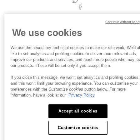
ブ Inc.
ー
すべて
|
の権利
利
を保有
用
Continue without acce
規
We use cookies
約
We use the necessary technical cookies to make our site work. We'd a
like to set analytics and profiling cookies to deliver more relevant ads,
improve our products and services, and reach more people who may lo
our products. These will be set only if you accept them.
If you close this message, we won’t set analytics and profiling cookies,
and this won’t limit your browsing experience. You can customize your
preferences with the
Customize cookies
button below. For more
information, have a look at our
Privacy Policy
Accept all cookies
Customize cookies